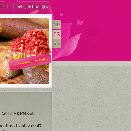
ies
belegde broodjes
NL
FR
EN
LUC WILLEKENS als
grof brood, ook voor 47