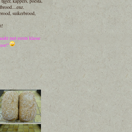
tijger, kappers, poesta,
lbrood....enz.
brood, suikerbrood,
t!
aakt met eerste klasse
oor!"