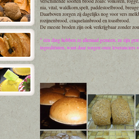
verschillende soorten brood zoals: volkoren, rogge, 
nia, vital, waldkorn,spelt, paddestoelbrood, breuge
Daarboven zorgen zij dagelijks nog voor vers melk
rozijnenbrood, craquelainbrood en toastbrood.
De meeste broden zijn ook verkrijgbaar zonder zou
" één ding hebben ze allemaal gemeen, ze zijn gem
ingrediënten, want daar zorgen onze leveranciers v