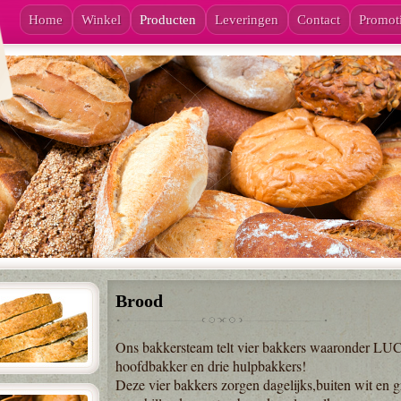
Home
Winkel
Producten
Leveringen
Contact
Promot
Brood
Ons bakkersteam telt vier bakkers waaronder 
hoofdbakker en drie hulpbakkers!
Deze vier bakkers zorgen dagelijks,buiten wit en 